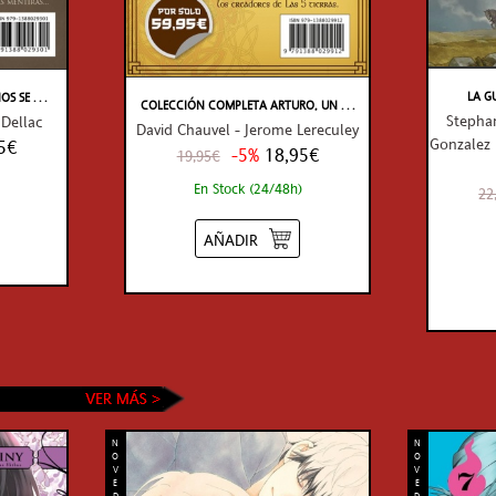
LA G
 SE . . .
COLECCIÓN COMPLETA ARTURO, UN . . .
Stephan
 Dellac
David Chauvel - Jerome Lereculey
Gonzalez 
5€
-5%
18,95€
19,95€
En Stock (24/48h)
22
AÑADIR
N
N
O
O
V
V
E
E
D
D