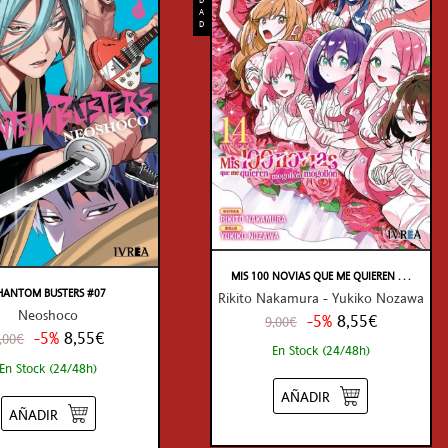
A
D
MIS 100 NOVIAS QUE ME QUIEREN . . .
HANTOM BUSTERS #07
Rikito Nakamura - Yukiko Nozawa
Neoshoco
-5%
8,55€
9,00€
-5%
8,55€
,00€
En Stock (24/48h)
En Stock (24/48h)
AÑADIR
AÑADIR