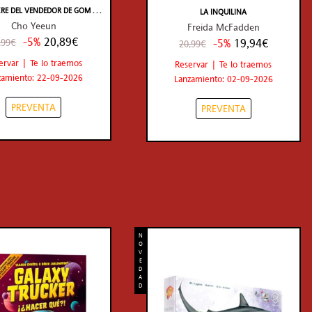
E DEL VENDEDOR DE GOM . . .
LA INQUILINA
Cho Yeeun
Freida McFadden
-5%
20,89€
-5%
19,94€
,99€
20,99€
ervar | Te lo traemos
Reservar | Te lo traemos
zamiento: 22-09-2026
Lanzamiento: 02-09-2026
PREVENTA
PREVENTA
N
O
V
E
D
A
D