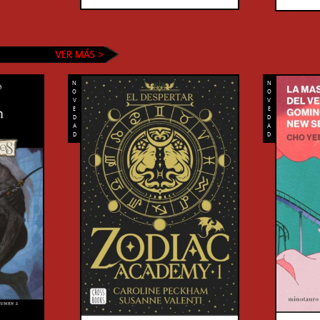
N
N
O
O
V
V
E
E
D
D
A
A
D
D