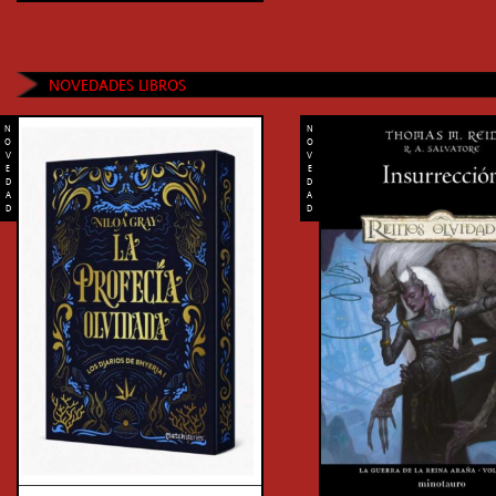
NOVEDADES LIBROS
N
N
O
O
V
V
E
E
D
D
A
A
D
D