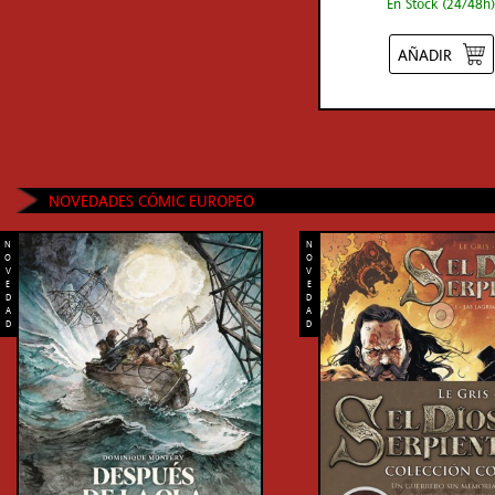
En Stock (24/48h)
AÑADIR
NOVEDADES CÓMIC EUROPEO
N
N
O
O
V
V
E
E
D
D
A
A
D
D