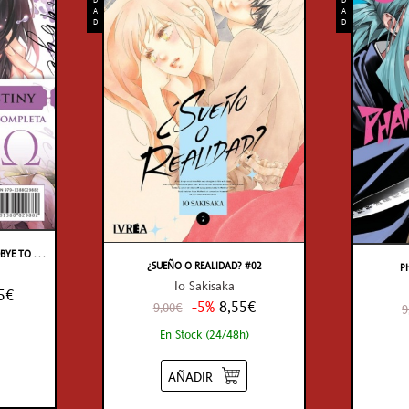
A
A
D
D
 TO . . .
¿SUEÑO O REALIDAD? #02
P
Io Sakisaka
5€
-5%
8,55€
9,00€
9
En Stock (24/48h)
AÑADIR