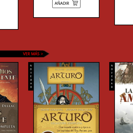
AÑADIR
N
N
O
O
V
V
E
E
D
D
A
A
D
D