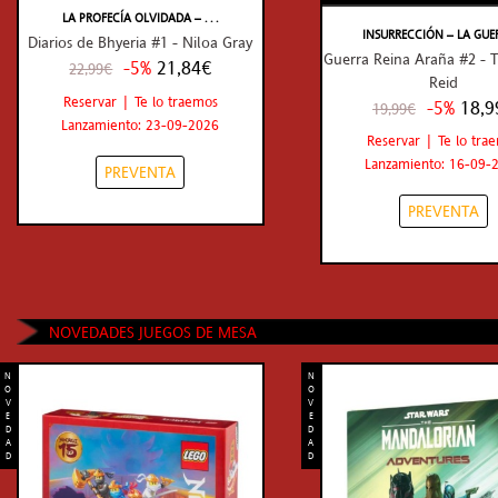
LA PROFECÍA OLVIDADA – . . .
INSURRECCIÓN – LA GUERR 
Diarios de Bhyeria #1 - Niloa Gray
Guerra Reina Araña #2 -
-5%
21,84€
22,99€
Reid
Reservar | Te lo traemos
-5%
18,9
19,99€
Lanzamiento: 23-09-2026
Reservar | Te lo tra
Lanzamiento: 16-09-
PREVENTA
PREVENTA
NOVEDADES JUEGOS DE MESA
N
N
O
O
V
V
E
E
D
D
A
A
D
D