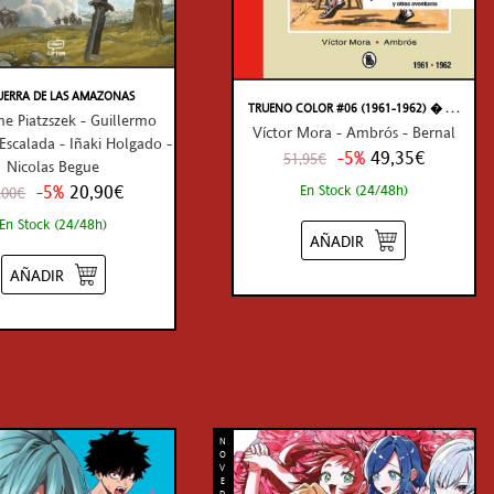
UERRA DE LAS AMAZONAS
TRUENO COLOR #06 (1961-1962) � . . .
e Piatzszek - Guillermo
Víctor Mora - Ambrós - Bernal
Escalada - Iñaki Holgado -
-5%
49,35€
51,95€
Nicolas Begue
-5%
20,90€
En Stock (24/48h)
,00€
En Stock (24/48h)
AÑADIR
AÑADIR
N
O
V
E
D