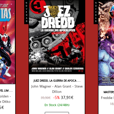
N
N
O
O
V
V
E
E
D
D
A
A
D
D
JUEZ DREDD, LA GUERRA DE APOCA . . .
John Wagner - Alan Grant - Steve
LIM . . .
DIllon
MASTERS 
Golden -
-5%
37,91€
39,90€
Freddie 
e Ditko
18
En Stock (24/48h)
5€