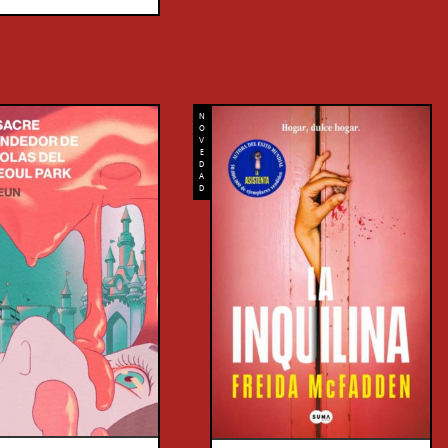
N
O
V
E
D
A
D