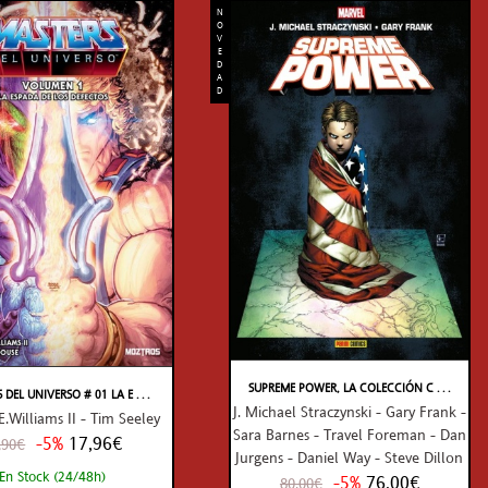
N
O
V
E
D
A
D
SUPREME POWER, LA COLECCIÓN C . . .
DEL UNIVERSO # 01 LA E . . .
J. Michael Straczynski - Gary Frank -
E.Williams II - Tim Seeley
Sara Barnes - Travel Foreman - Dan
-5%
17,96€
,90€
Jurgens - Daniel Way - Steve Dillon
En Stock (24/48h)
-5%
76,00€
80,00€