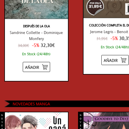
COLECCIÓN COMPLETA EL DIOS
DESPUÉS DE LA OLA
Jerome Legris - Benoit
Sandrine Collette - Dominique
-5%
30,3
31,95€
Monfery
-5%
32,30€
34,00€
En Stock (24/48h)
En Stock (24/48h)
AÑADIR
AÑADIR
NOVEDADES MANGA
N
N
O
O
V
V
E
E
D
D