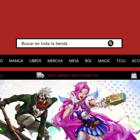
EO
MANGA
LIBROS
MERCHA
MESA
ROL
MAGIC
TCGs
ACC
URO
ENVÍO RÁPIDO. GRATIS DESDE 50€