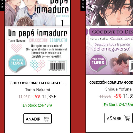
A
A
D
D
COLECCIÓN COMPLETA GOODBYE
COLECCIÓN COMPLETA UN PAPÁ I . . .
Shibue Yofune
Tomo Nakami
-5%
11,3
-5%
11,35€
11,95€
11,95€
En Stock (24/48h)
En Stock (24/48h)
AÑADIR
AÑADIR