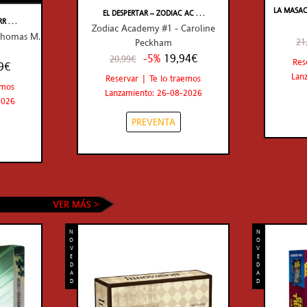
LA MASACR
EL DESPERTAR – ZODIAC AC . . .
. . .
Zodiac Academy #1 - Caroline
 Thomas M.
21
Peckham
-5%
19,94€
20,99€
Res
9€
Lan
Reservar | Te lo traemos
emos
Lanzamiento: 26-08-2026
2026
PREVENTA
N
N
O
O
V
V
E
E
D
D
A
A
D
D