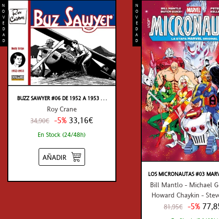
N
N
O
O
V
V
E
E
D
D
A
A
D
D
BUZZ SAWYER #06 DE 1952 A 1953 . . .
Roy Crane
-5%
33,16€
34,90€
En Stock (24/48h)
AÑADIR
LOS MICRONAUTAS #03 MARVEL 
Bill Mantlo - Michael 
Howard Chaykin - Stev
-5%
77,8
81,95€