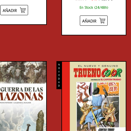
En Stock (24/48h)
AÑADIR
AÑADIR
N
O
V
E
D
A
D