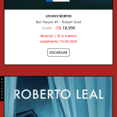
LOS DOCE SECRETOS
Ben Harper #1 - Robert Gold
-5%
18,99€
19,99€
Reservar | Te lo traemos
Lanzamiento: 10-06-2026
ENCARGAR
N
O
V
E
D
A
D