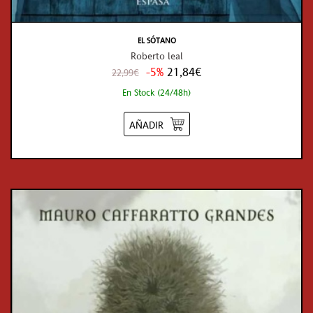
EL SÓTANO
Roberto leal
-5%
21,84€
22,99€
En Stock (24/48h)
AÑADIR