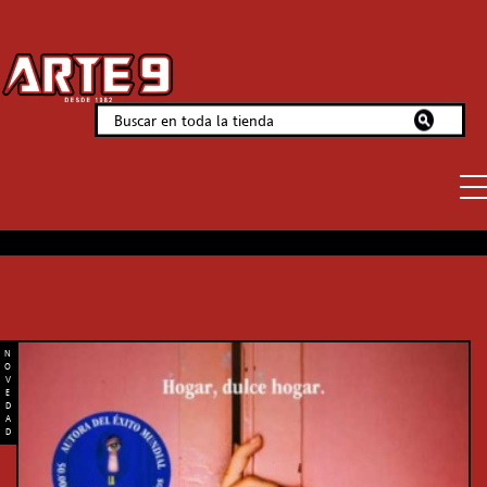
N
O
V
E
D
A
D