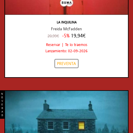
LA INQUILINA
Freida McFadden
-5%
19,94€
20,99€
Reservar | Te lo traemos
Lanzamiento: 02-09-2026
PREVENTA
N
O
V
E
D
A
D