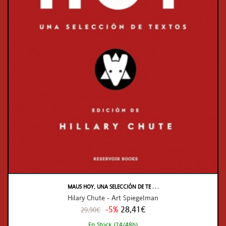
MAUS HOY, UNA SELECCIÓN DE TE . . .
Hilary Chute - Art Spiegelman
-5%
28,41€
29,90€
En Stock (24/48h)