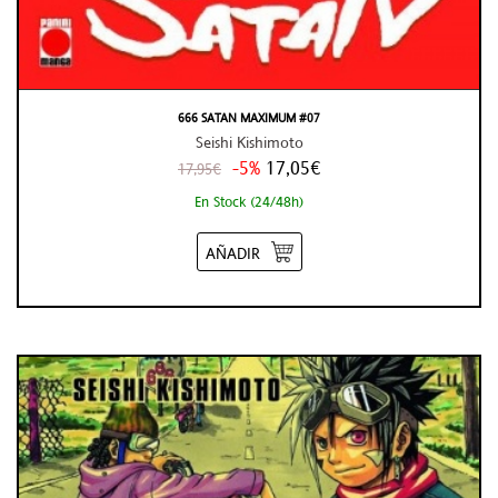
666 SATAN MAXIMUM #07
Seishi Kishimoto
-5%
17,05€
17,95€
En Stock (24/48h)
AÑADIR