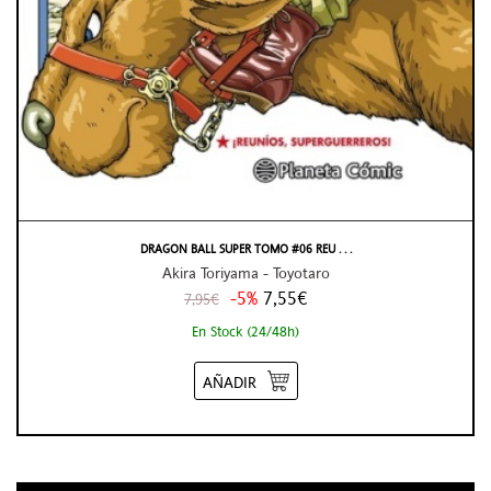
DRAGON BALL SUPER TOMO #06 REU . . .
Akira Toriyama - Toyotaro
-5%
7,55€
7,95€
En Stock (24/48h)
AÑADIR