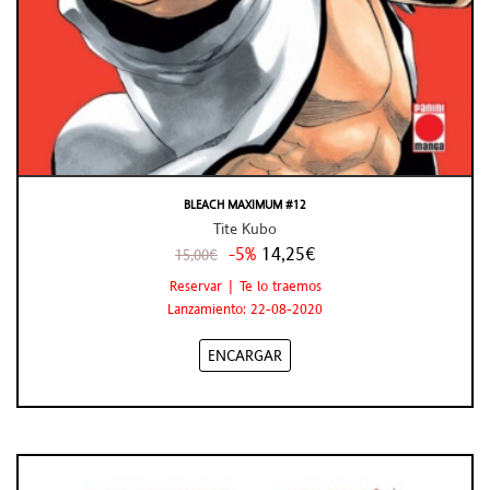
BLEACH MAXIMUM #12
Tite Kubo
-5%
14,25€
15,00€
Reservar | Te lo traemos
Lanzamiento: 22-08-2020
ENCARGAR