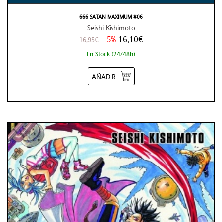
666 SATAN MAXIMUM #06
Seishi Kishimoto
-5%
16,10€
16,95€
En Stock (24/48h)
AÑADIR