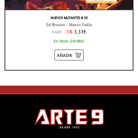
NUEVOS MUTANTES # 05
Ed Brisson - Marco Failla
-5%
3,33€
3,50€
En Stock (24/48h)
AÑADIR
INFO
ARTE 9
LEGAL