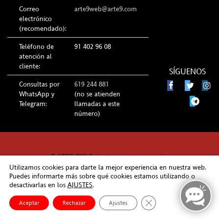
Correo
arte9web@arte9.com
electrónico
(recomendado):
Teléfono de
91 402 96 08
atención al
cliente:
SÍGUENOS
Consultas por
619 244 881
WhatsApp y
(no se atienden
Telegram:
llamadas a este
número)
© ARTE9 2026 Todos los derechos reservados
Utilizamos cookies para darte la mejor experiencia en nuestra web.
Puedes informarte más sobre qué cookies estamos utilizando o
desactivarlas en los
AJUSTES
.
Cerrar el banner de co
Aceptar
Rechazar
Ajustes