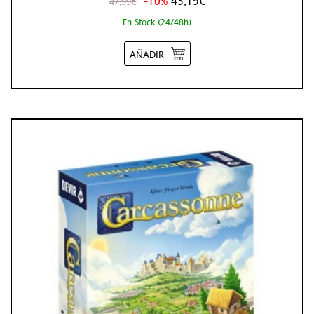
-10%
43,19€
47,99€
En Stock (24/48h)
AÑADIR