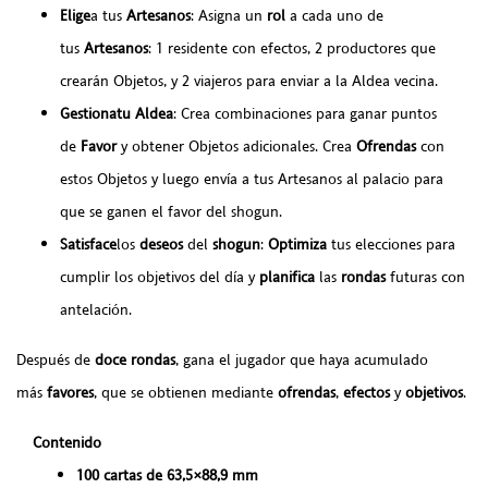
Elige
a tus
Artesanos
: Asigna un
rol
a cada uno de
tus
Artesanos
: 1 residente con efectos, 2 productores que
crearán Objetos, y 2 viajeros para enviar a la Aldea vecina.
Gestiona
tu
Aldea
: Crea combinaciones para ganar puntos
de
Favor
y obtener Objetos adicionales. Crea
Ofrendas
con
estos Objetos y luego envía a tus Artesanos al palacio para
que se ganen el favor del shogun.
Satisface
los
deseos
del
shogun
:
Optimiza
tus elecciones para
cumplir los objetivos del día y
planifica
las
rondas
futuras con
antelación.
Después de
doce
rondas
, gana el jugador que haya acumulado
más
favores
, que se obtienen mediante
ofrendas
,
efectos
y
objetivos
.
Contenido
100 cartas de 63,5×88,9 mm