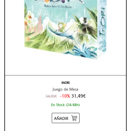
INORI
Juego de Mesa
-10%
31,49€
34,99€
En Stock (24/48h)
AÑADIR