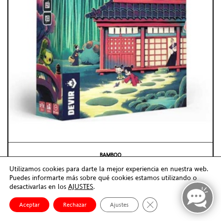
BAMBOO
Juego de Tablero
Utilizamos cookies para darte la mejor experiencia en nuestra web.
-10%
26,99€
Puedes informarte más sobre qué cookies estamos utilizando o
29,99€
desactivarlas en los
AJUSTES
.
En Stock (24/48h)
Cerrar el banner de co
Aceptar
Rechazar
Ajustes
AÑADIR