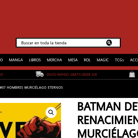
EO
MANGA
LIBROS
MERCHA
MESA
ROL
MAGIC
TCGs
ACC
URO
ENVÍO RÁPIDO. GRATIS DESDE 50€
 #07 HOMBRES MURCIÉLAGO ETERNOS
BATMAN DE
RENACIMIE
MURCIÉLAG