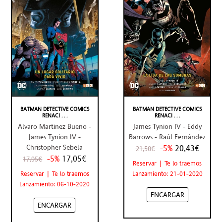
BATMAN DETECTIVE COMICS
BATMAN DETECTIVE COMICS
RENACI . . .
RENACI . . .
Alvaro Martinez Bueno -
James Tynion IV - Eddy
James Tynion IV -
Barrows - Raúl Fernández
Christopher Sebela
-5%
20,43€
21,50€
-5%
17,05€
17,95€
Reservar | Te lo traemos
Reservar | Te lo traemos
Lanzamiento: 21-01-2020
Lanzamiento: 06-10-2020
ENCARGAR
ENCARGAR