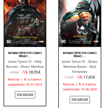
BATMAN DETECTIVE COMICS
BATMAN DETECTIVE COMICS
RENACI . . .
RENACI . . .
James Tynion IV - Álvaro
James Tynion IV - Eddy
Martinez Bueno - Raúl
Barrows - Alvaro Martinez
Fernández
-5%
18,95€
19,95€
-5%
17,05€
17,95€
Reservar | Te lo traemos
Reservar | Te lo traemos
Lanzamiento: 02-07-2019
Lanzamiento: 16-06-2020
ENCARGAR
ENCARGAR