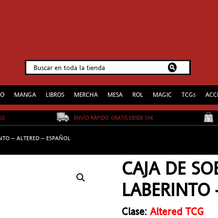
EO
MANGA
LIBROS
MERCHA
MESA
ROL
MAGIC
TCGs
ACC
URO
ENVÍO RÁPIDO. GRATIS DESDE 50€
NTO – ALTERED – ESPAÑOL
CAJA DE SO
LABERINTO 
Clase:
Altered TCG