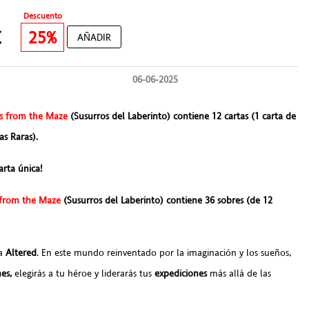
Descuento
0€
25%
AÑADIR
06-06-2025
rs from the Maze
(Susurros del Laberinto) contiene 12 cartas (1 carta de
as Raras).
arta única!
 from the Maze
(Susurros del Laberinto) contiene 36 sobres (de 12
 a
Altered
. En este mundo reinventado por la imaginación y los sueños,
nes,
elegirás a tu héroe y liderarás tus
expediciones
más allá de las