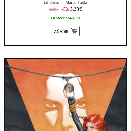
Ed Brisson - Marco Failla
-5%
3,33€
3,50€
En Stock (24/48h)
AÑADIR