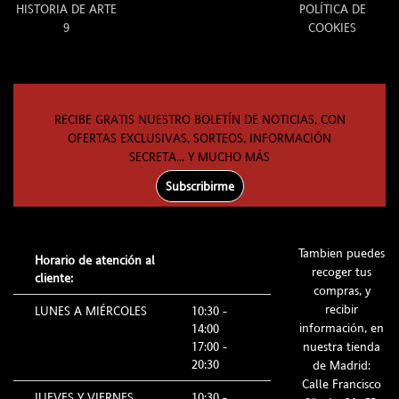
HISTORIA DE ARTE
POLÍTICA DE
9
COOKIES
RECIBE GRATIS NUESTRO BOLETÍN DE NOTICIAS, CON
OFERTAS EXCLUSIVAS, SORTEOS, INFORMACIÓN
SECRETA... Y MUCHO MÁS
Subscribirme
Tambien puedes
Horario de atención al
recoger tus
cliente:
compras, y
recibir
LUNES A MIÉRCOLES
10:30 -
información, en
14:00
17:00 -
nuestra tienda
20:30
de Madrid:
Calle Francisco
JUEVES Y VIERNES
10:30 -