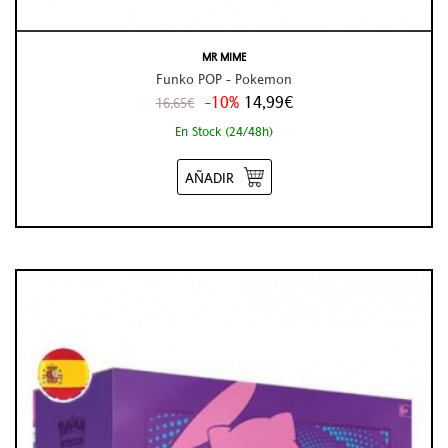
MR MIME
Funko POP - Pokemon
-10%
14,99€
16,65€
En Stock (24/48h)
AÑADIR