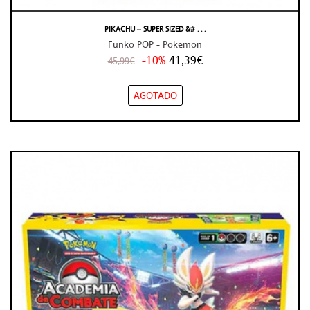
PIKACHU – SUPER SIZED &# . . .
Funko POP - Pokemon
-10%
41,39€
45,99€
AGOTADO