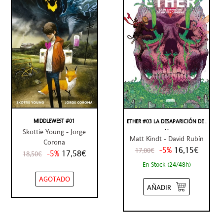
MIDDLEWEST #01
ETHER #03 LA DESAPARICIÓN DE .
. .
Skottie Young - Jorge
Matt Kindt - David Rubín
Corona
-5%
16,15€
17,00€
-5%
17,58€
18,50€
En Stock (24/48h)
AGOTADO
AÑADIR