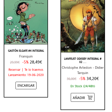
GASTÓN ELGAFE #4 INTEGRAL
Franquin
LANFEUST ODISSEY INTEGRAL #
-5%
28,49€
29,99€
02 . . .
Christophe Arleston - Didier
Reservar | Te lo traemos
Tarquin
Lanzamiento: 19-06-2020
-5%
34,20€
36,00€
ENCARGAR
En Stock (24/48h)
AÑADIR