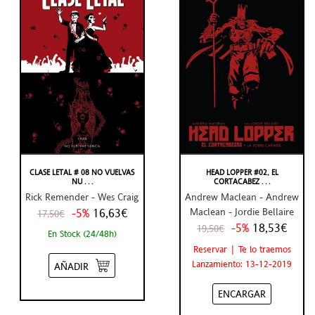
CLASE LETAL # 08 NO VUELVAS
HEAD LOPPER #02, EL
NU . . .
CORTACABEZ . . .
Rick Remender - Wes Craig
Andrew Maclean - Andrew
-5%
16,63€
Maclean - Jordie Bellaire
17,50€
-5%
18,53€
19,50€
En Stock (24/48h)
Reservar | Te lo traemos
Lanzamiento: 13-12-2019
AÑADIR
ENCARGAR