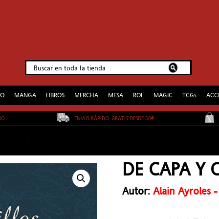
EO
MANGA
LIBROS
MERCHA
MESA
ROL
MAGIC
TCGs
ACC
URO
ENVÍO RÁPIDO. GRATIS DESDE 50€
DE CAPA Y 
Autor:
Alain Ayroles 