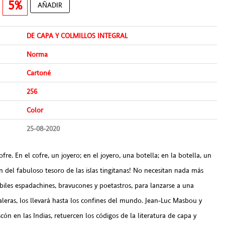
€
5%
AÑADIR
DE CAPA Y COLMILLOS INTEGRAL
Norma
Cartoné
256
Color
25-08-2020
re. En el cofre, un joyero; en el joyero, una botella; en la botella, un
n del fabuloso tesoro de las islas tingitanas! No necesitan nada más
ábiles espadachines, bravucones y poetastros, para lanzarse a una
leras, los llevará hasta los confines del mundo. Jean-Luc Masbou y
scón en las Indias, retuercen los códigos de la literatura de capa y