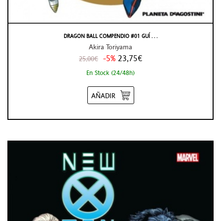
DRAGON BALL COMPENDIO #01 GUÍ . . .
Akira Toriyama
-5%
23,75€
25,00€
En Stock (24/48h)
AÑADIR