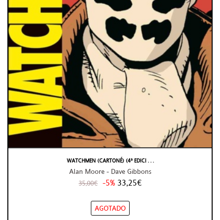
WATCHMEN (CARTONÉ) (4ª EDICI . . .
Alan Moore - Dave Gibbons
-5%
33,25€
35,00€
AGOTADO