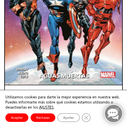
INVASORES 2. AGUAS MUERTAS
Utilizamos cookies para darte la mejor experiencia en nuestra web.
14,00€
Puedes informarte más sobre qué cookies estamos utilizando o
desactivarlas en los
AJUSTES
.
Reservar | Te lo traemos
Lanzamiento:
Cerrar el banner de co
Aceptar
Rechazar
Ajustes
ENCARGAR