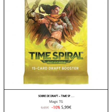
SOBRE DE DRAFT – TIME SP . . .
Magic TG
-10%
5,99€
6,65€