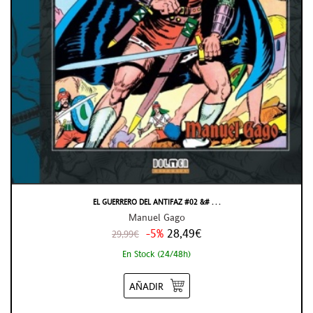
EL GUERRERO DEL ANTIFAZ #02 &# . . .
Manuel Gago
-5%
28,49€
29,99€
En Stock (24/48h)
AÑADIR