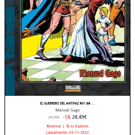
EL GUERRERO DEL ANTIFAZ #01 &# . . .
Manuel Gago
-5%
28,49€
29,99€
Reservar | Te lo traemos
Lanzamiento: 03-11-2022