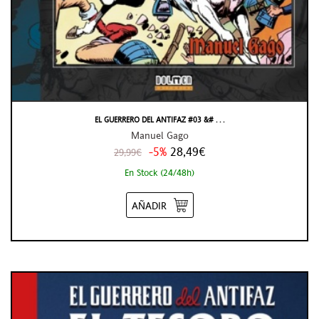
EL GUERRERO DEL ANTIFAZ #03 &# . . .
Manuel Gago
-5%
28,49€
29,99€
En Stock (24/48h)
AÑADIR