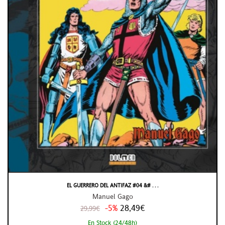
EL GUERRERO DEL ANTIFAZ #04 &# . . .
Manuel Gago
-5%
28,49€
29,99€
En Stock (24/48h)