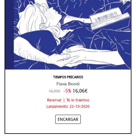
TIEMPOS PRECARIOS
Flavia Biondi
-5%
16,06€
16,90€
Reservar | Te lo traemos
Lanzamiento: 22-10-2020
ENCARGAR