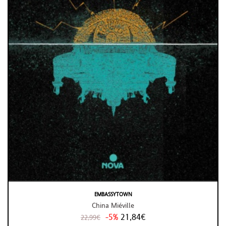
EMBASSYTOWN
China Miéville
-5%
21,84€
22,99€