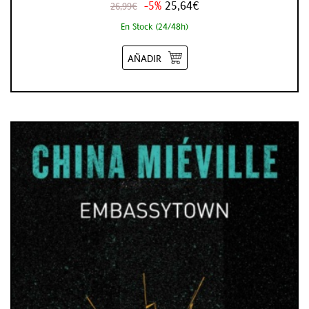
-5%
25,64€
26,99€
En Stock (24/48h)
AÑADIR