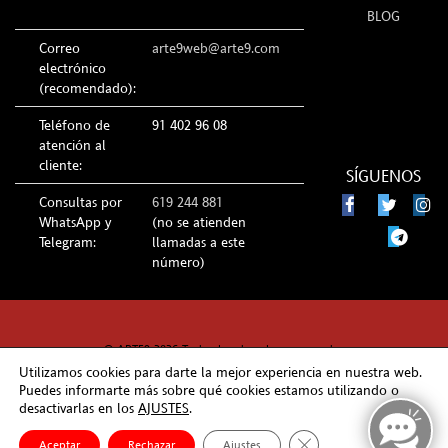
BLOG
Correo
arte9web@arte9.com
electrónico
(recomendado):
Teléfono de
91 402 96 08
atención al
cliente:
SÍGUENOS
Consultas por
619 244 881
WhatsApp y
(no se atienden
Telegram:
llamadas a este
número)
© ARTE9 2026 Todos los derechos reservados
Utilizamos cookies para darte la mejor experiencia en nuestra web.
Puedes informarte más sobre qué cookies estamos utilizando o
desactivarlas en los
AJUSTES
.
Cerrar el banner de co
Aceptar
Rechazar
Ajustes