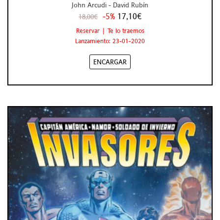
John Arcudi - David Rubín
-5%
17,10€
18,00€
Reservar | Te lo traemos
Lanzamiento: 23-01-2020
ENCARGAR