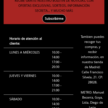
RECIBE GRATIS NUESTRO BOLETÍN DE NOTICIAS, CON
OFERTAS EXCLUSIVAS, SORTEOS, INFORMACIÓN
SECRETA... Y MUCHO MÁS
Subscribirme
Tambien puedes
Horario de atención al
recoger tus
cliente:
compras, y
recibir
LUNES A MIÉRCOLES
10:30 -
información, en
14:00
17:00 -
nuestra tienda
20:30
de Madrid:
Calle Francisco
JUEVES Y VIERNES
10:30 -
Silvela, 21. CP:
14:00
28028.
17:00 -
21:00
METRO: Manuel
Becerra, Goya,
SÁBADO
10:30 -
Lista, Diego de
14:30
León