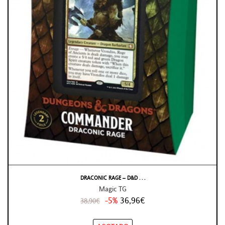
DRACONIC RAGE – D&D . . .
Magic TG
-5%
36,96€
38,90€