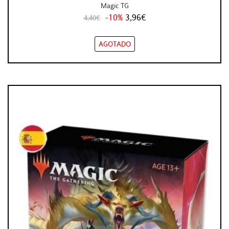
Magic TG
-10%
3,96€
4,40€
AGOTADO