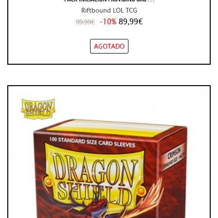
Riftbound LOL TCG
-10%
89,99€
99,99€
AGOTADO