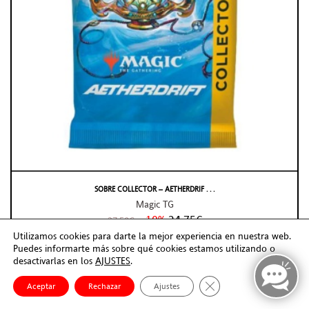
SOBRE COLLECTOR – AETHERDRIF . . .
Magic TG
-10%
24,75€
27,50€
Utilizamos cookies para darte la mejor experiencia en nuestra web.
En Stock (24/48h)
Puedes informarte más sobre qué cookies estamos utilizando o
desactivarlas en los
AJUSTES
.
AÑADIR
Cerrar el banner de co
Aceptar
Rechazar
Ajustes