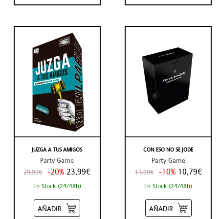
JUZGA A TUS AMIGOS
CON ESO NO SE JODE
Party Game
Party Game
-20%
23,99€
-10%
10,79€
29,99€
11,99€
En Stock (24/48h)
En Stock (24/48h)
AÑADIR
AÑADIR