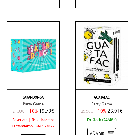
SARANDONGA
GUATAFAC
Party Game
Party Game
-10%
19,79€
-10%
26,91€
21,99€
29,90€
Reservar | Te lo traemos
En Stock (24/48h)
Lanzamiento: 08-09-2022
AÑADIR