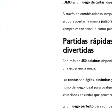
JUMO
es un
juego de cartas
dise
A través de
combinaciones
inespe
grupo y acertar la misma
palabr
siempre es tan sencillo como par
Partidas rápida
divertidas
Con más de
450
palabras
disponi
una experiencia única.
Las
rondas
son ágiles,
dinámicas
y
ritmo de juego ideal para cualqu
situaciones absurdas que provoca
Es un
juego
perfecto
para romper