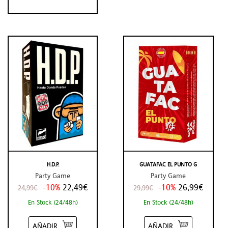
H.D.P.
GUATAFAC EL PUNTO G
Party Game
Party Game
-10%
22,49€
-10%
26,99€
24,99€
29,99€
En Stock (24/48h)
En Stock (24/48h)
AÑADIR
AÑADIR