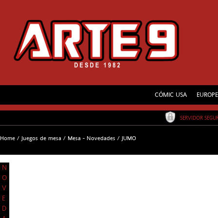
CÓMIC USA
EUROP
SERVIDOR SEG
Home
/
Juegos de mesa
/
Mesa - Novedades
/
JUMO
N
O
V
E
D