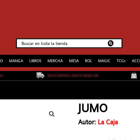
EO
MANGA
LIBROS
MERCHA
MESA
ROL
MAGIC
TCGs
ACC
URO
ENVÍO RÁPIDO. GRATIS DESDE 50€
JUMO
Autor:
La Caja