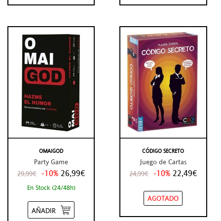
OMAIGOD
CÓDIGO SECRETO
Party Game
Juego de Cartas
-10%
26,99€
-10%
22,49€
29,99€
24,99€
En Stock (24/48h)
AGOTADO
AÑADIR