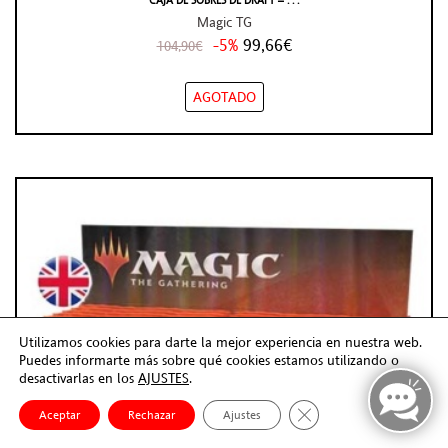
CAJA DE SOBRES DE DRAFT – . . .
Magic TG
-5%
99,66€
104,90€
AGOTADO
Utilizamos cookies para darte la mejor experiencia en nuestra web.
Puedes informarte más sobre qué cookies estamos utilizando o
desactivarlas en los
AJUSTES
.
Cerrar el banner de co
Aceptar
Rechazar
Ajustes