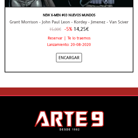
NEW X-MEN #03 NUEVOS MUNDOS
Grant Morrison - John Paul Leon - Kordey - Jimenez - Van Sciver
-5%
14,25€
15,00€
Reservar | Te lo traemos
Lanzamiento: 20-08-2020
ENCARGAR
INFO
ARTE 9
LEGAL