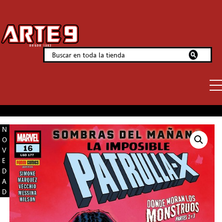
N
O
V
E
D
A
D