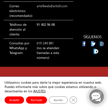
Correo
arte9web@arte9.com
electrónico
(recomendado):
Teléfono de
91 402 96 08
atención al
cliente:
SÍGUENOS
Consultas por
619 244 881
WhatsApp y
(no se atienden
Telegram:
llamadas a este
número)
© ARTE9 2026 Todos los derechos reservados
Utilizamos cookies para darte la mejor experiencia en nuestra web.
Puedes informarte más sobre qué cookies estamos utilizando o
desactivarlas en los
AJUSTES
.
Cerrar el banner de co
Aceptar
Rechazar
Ajustes