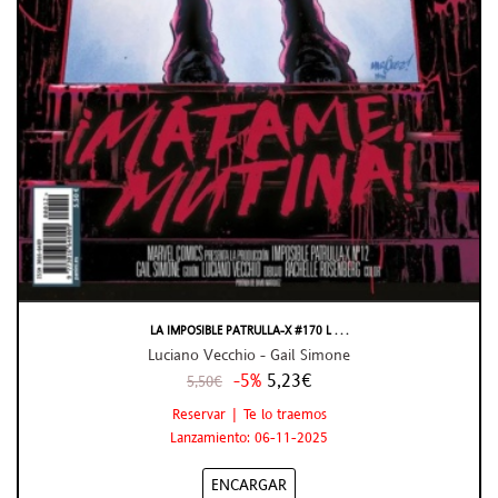
LA IMPOSIBLE PATRULLA-X #170 L . . .
Luciano Vecchio - Gail Simone
-5%
5,23€
5,50€
Reservar | Te lo traemos
Lanzamiento: 06-11-2025
ENCARGAR