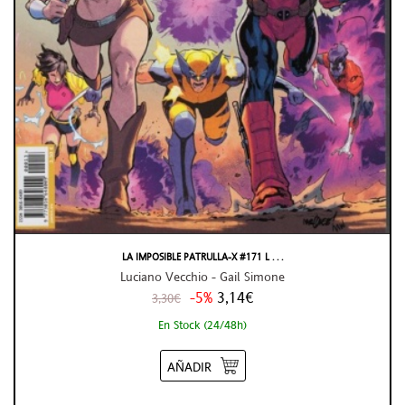
LA IMPOSIBLE PATRULLA-X #171 L . . .
Luciano Vecchio - Gail Simone
-5%
3,14€
3,30€
En Stock (24/48h)
AÑADIR