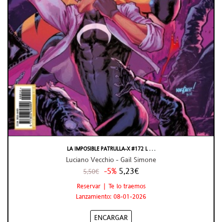
LA IMPOSIBLE PATRULLA-X #172 L . . .
Luciano Vecchio - Gail Simone
-5%
5,23€
5,50€
Reservar | Te lo traemos
Lanzamiento: 08-01-2026
ENCARGAR