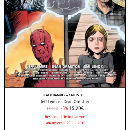
BLACK HAMMER – CALLES DE . . .
Jeff Lemire - Dean Ormston
-5%
15,20€
16,00€
Reservar | Te lo traemos
Lanzamiento: 26-11-2019