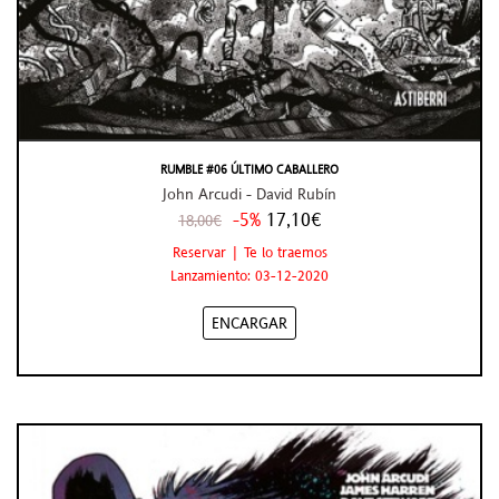
RUMBLE #06 ÚLTIMO CABALLERO
John Arcudi - David Rubín
-5%
17,10€
18,00€
Reservar | Te lo traemos
Lanzamiento: 03-12-2020
ENCARGAR