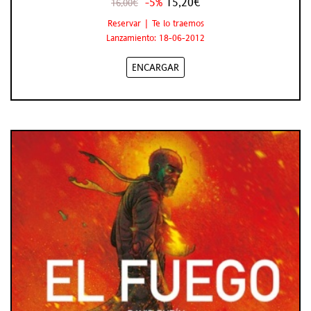
-5%
15,20€
16,00€
Reservar | Te lo traemos
Lanzamiento: 18-06-2012
ENCARGAR