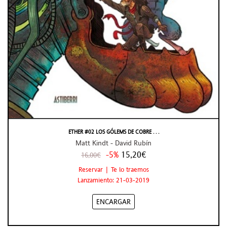
ETHER #02 LOS GÓLEMS DE COBRE . . .
Matt Kindt - David Rubín
-5%
15,20€
16,00€
Reservar | Te lo traemos
Lanzamiento: 21-03-2019
ENCARGAR