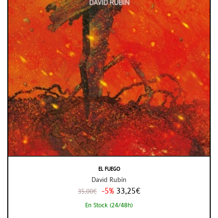
EL FUEGO
David Rubín
-5%
33,25€
35,00€
En Stock (24/48h)