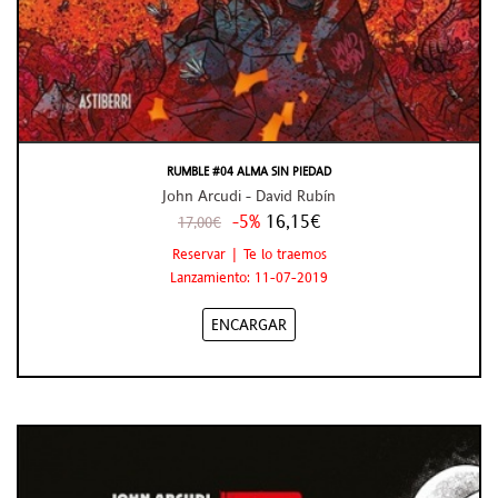
RUMBLE #04 ALMA SIN PIEDAD
John Arcudi - David Rubín
-5%
16,15€
17,00€
Reservar | Te lo traemos
Lanzamiento: 11-07-2019
ENCARGAR