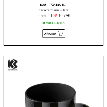
MAUI – TAZA LILO & . . .
Karactermania - Taza
-10%
10,79€
11,99€
En Stock (24/48h)
AÑADIR