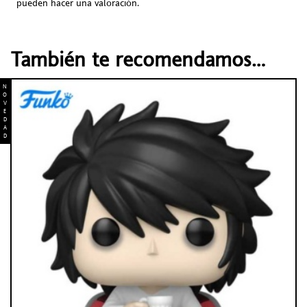
pueden hacer una valoración.
También te recomendamos…
N
O
V
E
D
A
D