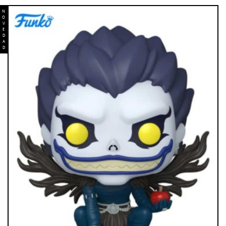
N
O
V
E
D
A
D