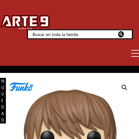
N
O
V
E
D
A
D