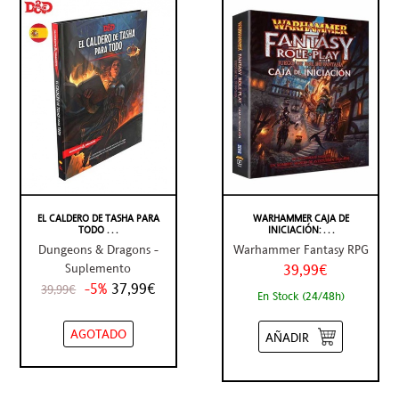
EL CALDERO DE TASHA PARA
WARHAMMER CAJA DE
TODO . . .
INICIACIÓN: . . .
Dungeons & Dragons -
Warhammer Fantasy RPG
Suplemento
39,99€
-5%
37,99€
39,99€
En Stock (24/48h)
AGOTADO
AÑADIR