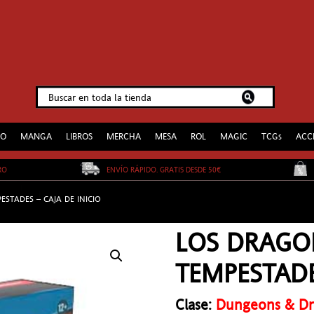
EO
MANGA
LIBROS
MERCHA
MESA
ROL
MAGIC
TCGs
ACC
URO
ENVÍO RÁPIDO. GRATIS DESDE 50€
ESTADES – CAJA DE INICIO
LOS DRAGON
TEMPESTADE
Clase:
Dungeons & Dra