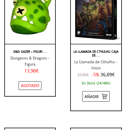
D&D: GAZER – FIGURI . . .
LA LLAMADA DE CTHULHU: CAJA
DE . . .
Dungeons & Dragons -
La Llamada de Cthulhu -
Figura
Inicio
13,90€
-5%
36,09€
37,99€
En Stock (24/48h)
AGOTADO
AÑADIR