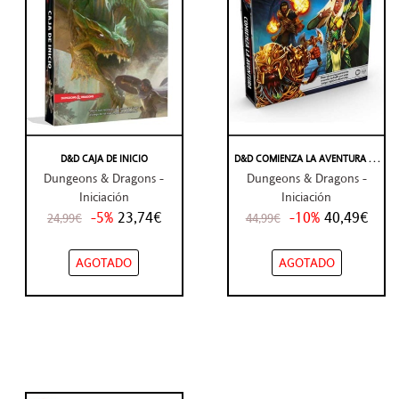
D&D CAJA DE INICIO
D&D COMIENZA LA AVENTURA . . .
Dungeons & Dragons -
Dungeons & Dragons -
Iniciación
Iniciación
-5%
23,74€
-10%
40,49€
24,99€
44,99€
AGOTADO
AGOTADO