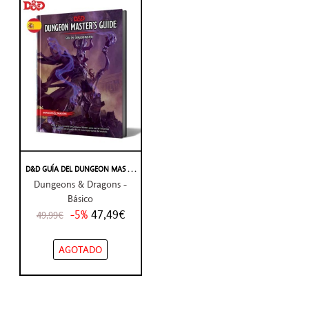
D&D GUÍA DEL DUNGEON MAS . . .
Dungeons & Dragons -
Básico
-5%
47,49€
49,99€
AGOTADO