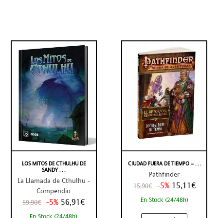
LOS MITOS DE CTHULHU DE
CIUDAD FUERA DE TIEMPO – . . .
SANDY . . .
Pathfinder
La Llamada de Cthulhu -
-5%
15,11€
15,90€
Compendio
En Stock (24/48h)
-5%
56,91€
59,90€
En Stock (24/48h)