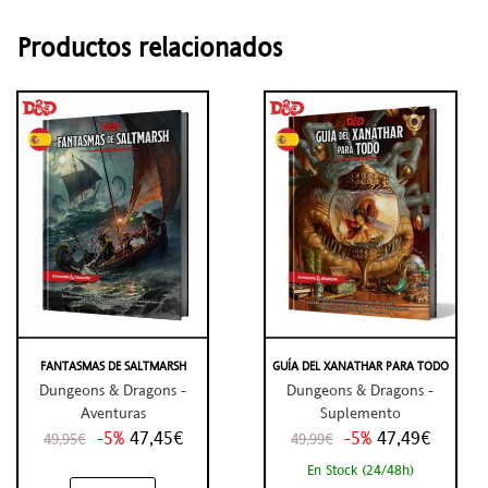
Productos relacionados
FANTASMAS DE SALTMARSH
GUÍA DEL XANATHAR PARA TODO
Dungeons & Dragons -
Dungeons & Dragons -
Aventuras
Suplemento
-5%
47,45€
-5%
47,49€
49,95€
49,99€
En Stock (24/48h)