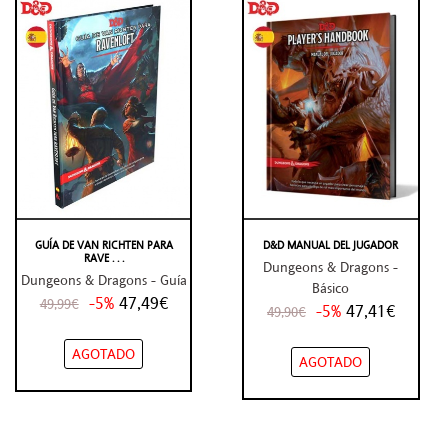
GUÍA DE VAN RICHTEN PARA
D&D MANUAL DEL JUGADOR
RAVE . . .
Dungeons & Dragons -
Dungeons & Dragons - Guía
Básico
-5%
47,49€
49,99€
-5%
47,41€
49,90€
AGOTADO
AGOTADO