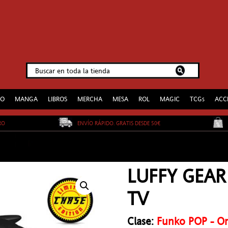
EO
MANGA
LIBROS
MERCHA
MESA
ROL
MAGIC
TCGs
ACC
URO
ENVÍO RÁPIDO. GRATIS DESDE 50€
LUFFY GEAR
TV
Clase:
Funko POP - O