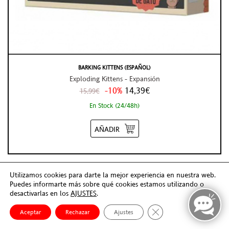
BARKING KITTENS (ESPAÑOL)
Exploding Kittens - Expansión
-10%
14,39€
15,99€
En Stock (24/48h)
AÑADIR
Utilizamos cookies para darte la mejor experiencia en nuestra web.
Puedes informarte más sobre qué cookies estamos utilizando o
desactivarlas en los
AJUSTES
.
Cerrar el banner de co
Aceptar
Rechazar
Ajustes