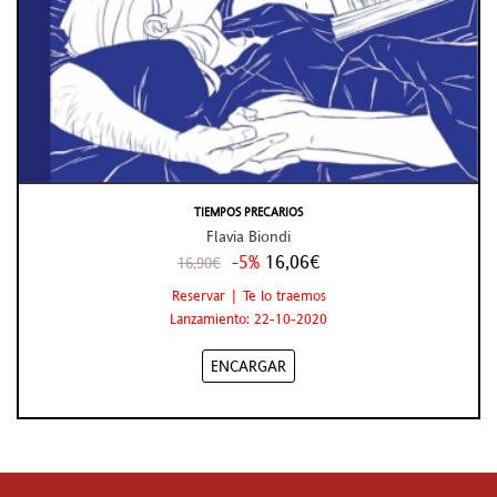
TIEMPOS PRECARIOS
Flavia Biondi
-5%
16,06€
16,90€
Reservar | Te lo traemos
Lanzamiento: 22-10-2020
ENCARGAR