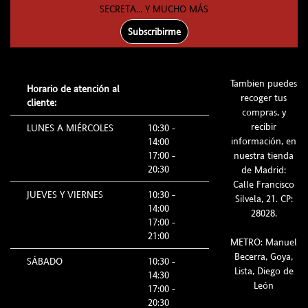
SECRETA... Y MUCHO MÁS
Subscribirme
Tambien puedes
Horario de atención al
recoger tus
cliente:
compras, y
recibir
LUNES A MIÉRCOLES
10:30 -
información, en
14:00
17:00 -
nuestra tienda
20:30
de Madrid:
Calle Francisco
JUEVES Y VIERNES
10:30 -
Silvela, 21. CP:
14:00
28028.
17:00 -
21:00
METRO: Manuel
Becerra, Goya,
SÁBADO
10:30 -
Lista, Diego de
14:30
León
17:00 -
20:30