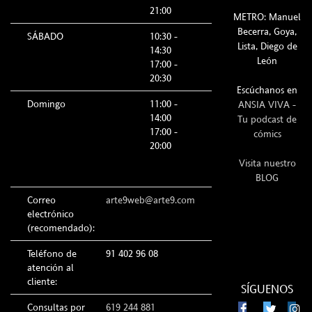
21:00
METRO: Manuel
Becerra, Goya,
SÁBADO
10:30 -
Lista, Diego de
14:30
León
17:00 -
20:30
Escúchanos en
Domingo
11:00 -
ANSIA VIVA -
14:00
Tu podcast de
17:00 -
cómics
20:00
Visita nuestro
BLOG
Correo
arte9web@arte9.com
electrónico
(recomendado):
Teléfono de
91 402 96 08
atención al
cliente:
SÍGUENOS
Consultas por
619 244 881