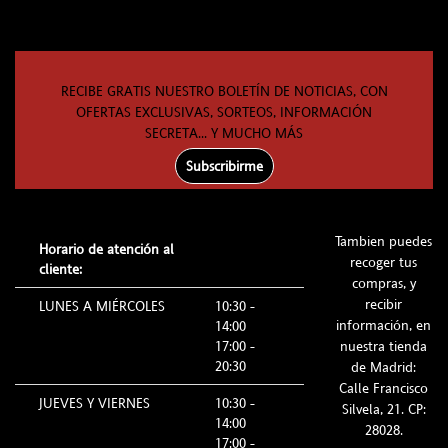
RECIBE GRATIS NUESTRO BOLETÍN DE NOTICIAS, CON
OFERTAS EXCLUSIVAS, SORTEOS, INFORMACIÓN
SECRETA... Y MUCHO MÁS
Subscribirme
Tambien puedes
Horario de atención al
recoger tus
cliente:
compras, y
recibir
LUNES A MIÉRCOLES
10:30 -
información, en
14:00
17:00 -
nuestra tienda
20:30
de Madrid:
Calle Francisco
JUEVES Y VIERNES
10:30 -
Silvela, 21. CP:
14:00
28028.
17:00 -