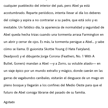
cualquier pueblecito del interior del país, pero Abel ya está
acostumbrado. Reparte periódicos, intenta llevar al día los deberes
del colegio y aspira a no contrariar a su padre, que está solo y es
inestable. Un fatídico día, la apariencia de normalidad y seguridad de
Abel queda hecha trizas cuando una tormenta arrasa Farmington en
un abrir y cerrar de ojos. Es más, la tormenta persigue a Abel… y sabe
cómo se llama. El guionista Skottie Young (I Hate Fairyland,
Deadpool) y el dibujante Jorge Corona (Feathers, No. 1 With A
Bullet, Goners) mandan a Abel —y a Zorro, su voluble aliado— en
un viaje épico por un mundo extraño y mágico, donde caerán en las
garras de vagabundos caníbales, visitarán el desguace de un mago en
pleno bosque y llegarán a los confines del Medio Oeste para que el
futuro de Abel consiga librarse del pasado de su familia.
Agotado