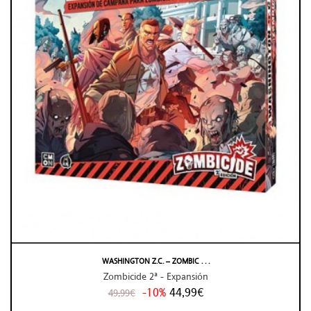
WASHINGTON Z.C. – ZOMBIC . . .
Zombicide 2ª - Expansión
-10%
44,99€
49,99€