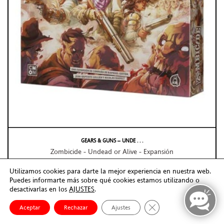
GEARS & GUNS – UNDE . . .
Zombicide - Undead or Alive - Expansión
-10%
44,99€
49,99€
Utilizamos cookies para darte la mejor experiencia en nuestra web.
Puedes informarte más sobre qué cookies estamos utilizando o
AGOTADO
desactivarlas en los
AJUSTES
.
Cerrar el banner de co
Aceptar
Rechazar
Ajustes