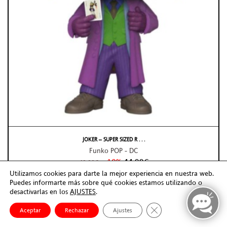
JOKER – SUPER SIZED R . . .
Funko POP - DC
-10%
44,99€
49,99€
Utilizamos cookies para darte la mejor experiencia en nuestra web.
En Stock (24/48h)
Puedes informarte más sobre qué cookies estamos utilizando o
desactivarlas en los
AJUSTES
.
AÑADIR
Cerrar el banner de co
Aceptar
Rechazar
Ajustes