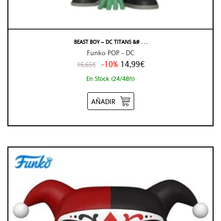
BEAST BOY – DC TITANS &# . . .
Funko POP - DC
-10%
14,99€
16,65€
En Stock (24/48h)
AÑADIR