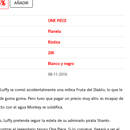
5%
AÑADIR
ONE PIECE
Planeta
Rústica
200
Blanco y negro
08-11-2016
Luffy se comió accidentalmente una mítica Fruta del Diablo, lo que le
 de goma goma. Pero tuvo que pagar un precio muy alto: es incapaz de
cto con el agua Monkey se solidifica.
, Luffy pretende seguir la estela de su admirado pirata Shanks
ntrar el legendario tesoro One Piece. Si lo consigue, llegará a ser el