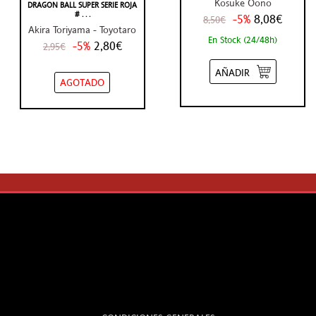
Kosuke Oono
DRAGON BALL SUPER SERIE ROJA
# . . .
-5%
8,08€
8,50€
Akira Toriyama - Toyotaro
En Stock (24/48h)
-5%
2,80€
2,95€
AÑADIR
AGOTADO
LEGAL