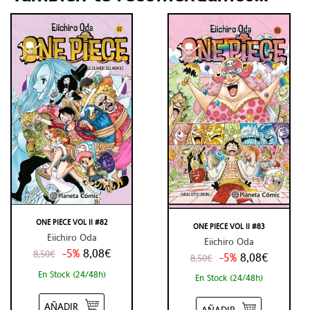
ONE PIECE VOL II #82
ONE PIECE VOL II #83
Eiichiro Oda
Eiichiro Oda
-5%
8,08€
8,50€
-5%
8,08€
8,50€
En Stock (24/48h)
En Stock (24/48h)
AÑADIR