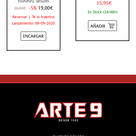
Yoshihiru Tatsumi
15,95€
-5%
19,00€
20,00€
En Stock (24/48h)
Reservar | Te lo traemos
Lanzamiento: 08-09-2020
AÑADIR
ENCARGAR
ARTE 9