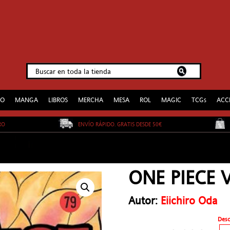
EO
MANGA
LIBROS
MERCHA
MESA
ROL
MAGIC
TCGs
ACC
URO
ENVÍO RÁPIDO. GRATIS DESDE 50€
ONE PIECE V
Autor:
Eiichiro Oda
Des