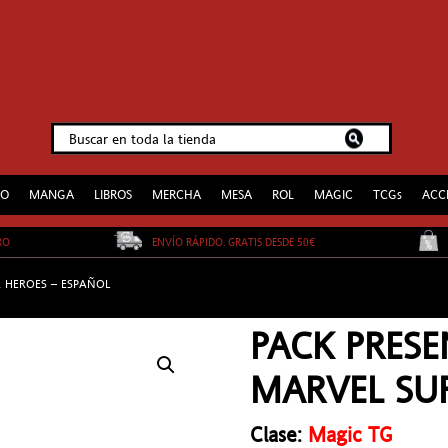
EO
MANGA
LIBROS
MERCHA
MESA
ROL
MAGIC
TCGs
ACC
URO
ENVÍO RÁPIDO. GRATIS DESDE 50€
R HEROES – ESPAÑOL
PACK PRESE
MARVEL SUP
Clase:
Magic TG