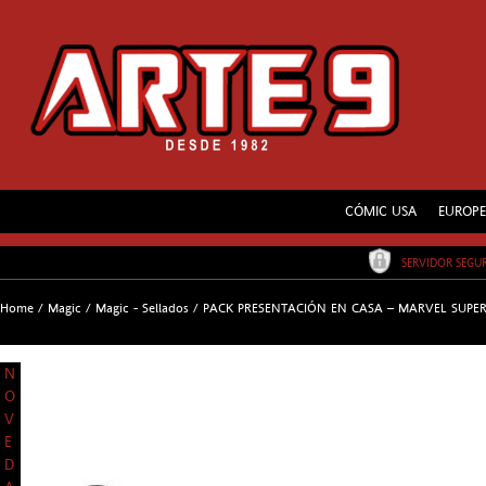
CÓMIC USA
EUROP
SERVIDOR SEG
Home
/
Magic
/
Magic - Sellados
/
PACK PRESENTACIÓN EN CASA – MARVEL SUPE
N
O
V
E
D