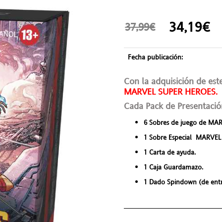
34,19
37,99€
Fecha publicación:
Con la adquisición de est
MARVEL SUPER HEROES.
Cada
Pack de Presentaci
6 Sobres
de juego de
MAR
1 Sobre
Especial MARVEL
1 Carta de ayuda.
1 Caja
Guardamazo
.
1 Dado
Spindown
(de entr
________________________