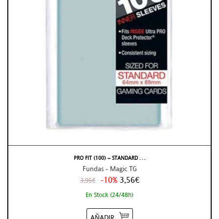
PRO FIT (100) – STANDARD . . .
Fundas - Magic TG
-10%
3,56€
3,95€
En Stock (24/48h)
AÑADIR