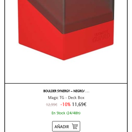
BOULDER SYNERGY – NEGRO/ . . .
Magic TG - Deck Box
-10%
11,69€
12,99€
En Stock (24/48h)
AÑADIR