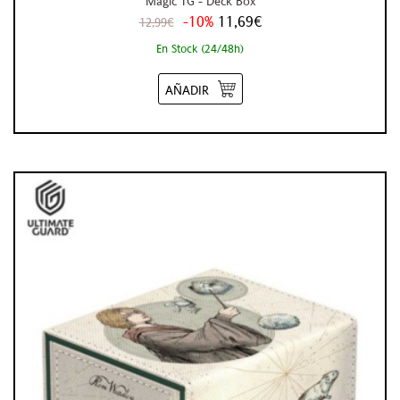
Magic TG - Deck Box
-10%
11,69€
12,99€
En Stock (24/48h)
AÑADIR