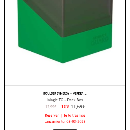
BOULDER SYNERGY – VERDE/ . . .
Magic TG - Deck Box
-10%
11,69€
12,99€
Reservar | Te lo traemos
Lanzamiento: 03-03-2023