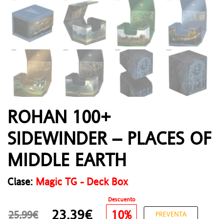
ROHAN 100+
SIDEWINDER – PLACES OF
MIDDLE EARTH
Clase:
Magic TG - Deck Box
Descuento
23,39€
10%
25,99€
PREVENTA