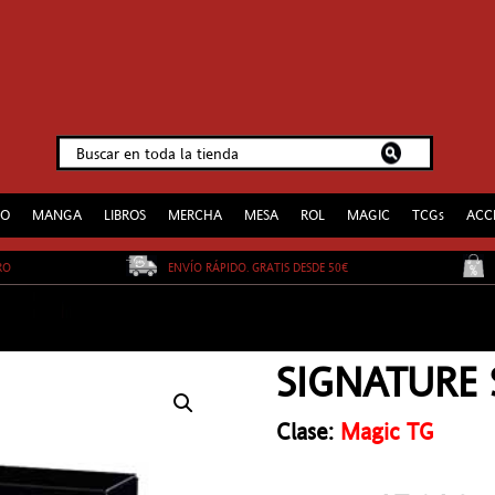
EO
MANGA
LIBROS
MERCHA
MESA
ROL
MAGIC
TCGs
ACC
URO
ENVÍO RÁPIDO. GRATIS DESDE 50€
SIGNATURE 
Clase:
Magic TG