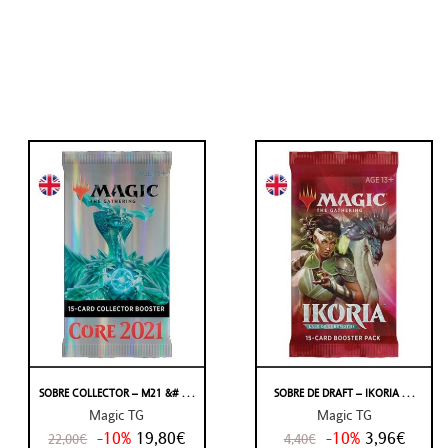
SOBRE COLLECTOR – M21 &# . . .
SOBRE DE DRAFT – IKORIA . . .
Magic TG
Magic TG
-10%
19,80€
-10%
3,96€
22,00€
4,40€