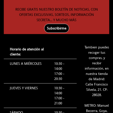
RECIBE GRATIS NUESTRO BOLETÍN DE NOTICIAS, CON
OFERTAS EXCLUSIVAS, SORTEOS, INFORMACIÓN
SECRETA... Y MUCHO MÁS
Subscribirme
Tambien puedes
Horario de atención al
recoger tus
cliente:
compras, y
recibir
LUNES A MIÉRCOLES
10:30 -
información, en
14:00
17:00 -
nuestra tienda
20:30
de Madrid:
Calle Francisco
JUEVES Y VIERNES
10:30 -
Silvela, 21. CP:
14:00
28028.
17:00 -
21:00
METRO: Manuel
Becerra, Goya,
SÁBADO
10:30 -