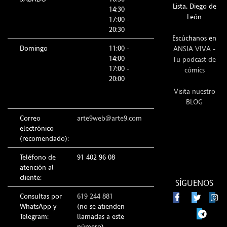
Lista, Diego de
14:30
León
17:00 -
20:30
Escúchanos en
Domingo
11:00 -
ANSIA VIVA -
14:00
Tu podcast de
17:00 -
cómics
20:00
Visita nuestro
BLOG
Correo
arte9web@arte9.com
electrónico
(recomendado):
Teléfono de
91 402 96 08
atención al
cliente:
SÍGUENOS
Consultas por
619 244 881
WhatsApp y
(no se atienden
Telegram:
llamadas a este
número)