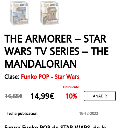
THE ARMORER – STAR
WARS TV SERIES – THE
MANDALORIAN
Clase:
Funko POP - Star Wars
Descuento
14,99€
10%
16,65€
AÑADIR
Fecha publicación:
18-12-2023
Figura Funko POP de STAR WARS, de la