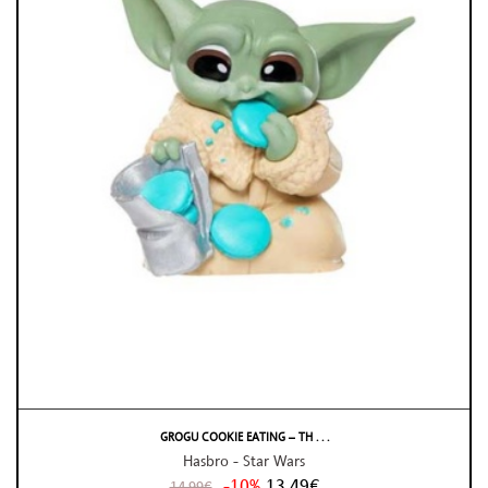
GROGU COOKIE EATING – TH . . .
Hasbro - Star Wars
-10%
13,49€
14,99€