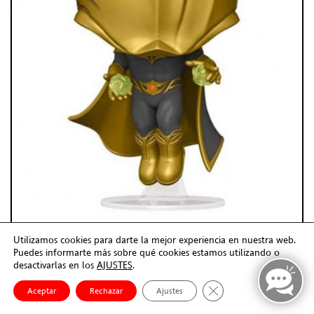
Utilizamos cookies para darte la mejor experiencia en nuestra web.
DR. FATE
Puedes informarte más sobre qué cookies estamos utilizando o
Funko POP - DC
desactivarlas en los
AJUSTES
.
-6%
14,95€
15,90€
Cerrar el banner de co
Aceptar
Rechazar
Ajustes
En Stock (24/48h)