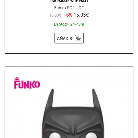
PEACEMAKER WITH EAGLY
Funko POP - DC
-6%
15,03€
15,99€
En Stock (24/48h)
AÑADIR