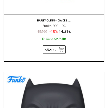
HARLEY QUINN – DÍA DE L . . .
Funko POP - DC
-10%
14,31€
15,90€
En Stock (24/48h)
AÑADIR