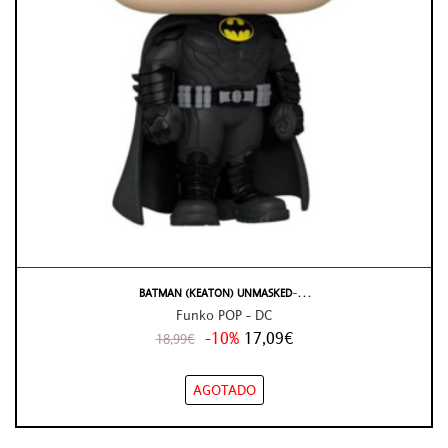
BATMAN (KEATON) UNMASKED ̵ . . .
Funko POP - DC
-10%
17,09€
18,99€
AGOTADO