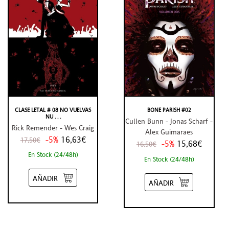
CLASE LETAL # 08 NO VUELVAS
BONE PARISH #02
NU . . .
Cullen Bunn - Jonas Scharf -
Rick Remender - Wes Craig
Alex Guimaraes
-5%
16,63€
17,50€
-5%
15,68€
16,50€
En Stock (24/48h)
En Stock (24/48h)
AÑADIR
AÑADIR