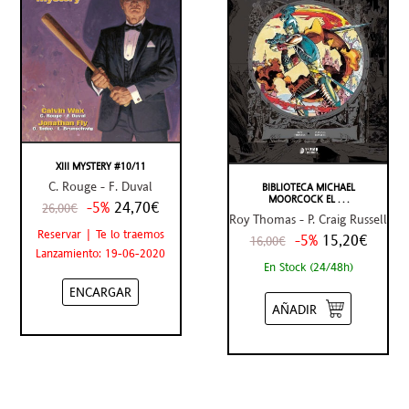
XIII MYSTERY #10/11
C. Rouge - F. Duval
BIBLIOTECA MICHAEL
MOORCOCK EL . . .
-5%
24,70€
26,00€
Roy Thomas - P. Craig Russell
Reservar | Te lo traemos
-5%
15,20€
16,00€
Lanzamiento: 19-06-2020
En Stock (24/48h)
ENCARGAR
AÑADIR