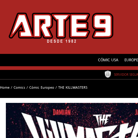
CÓMIC USA
EUROP
SERVIDOR SEG
Home
/
Comics
/
Cómic Europeo
/
THE KILLMASTERS