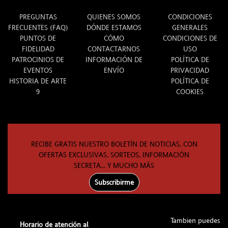
INFO
ARTE 9
LEGAL
PREGUNTAS
QUIENES SOMOS
CONDICIONES
FRECUENTES (FAQ)
DÓNDE ESTAMOS
GENERALES
PUNTOS DE
CÓMO
CONDICIONES DE
FIDELIDAD
CONTACTARNOS
USO
PATROCINIOS DE
INFORMACIÓN DE
POLÍTICA DE
EVENTOS
ENVÍO
PRIVACIDAD
HISTORIA DE ARTE
POLÍTICA DE
9
COOKIES
RECIBE GRATIS NUESTRO BOLETÍN DE NOTICIAS, CON
OFERTAS EXCLUSIVAS, SORTEOS, INFORMACIÓN
SECRETA... Y MUCHO MÁS
Subscribirme
Tambien puedes
Horario de atención al