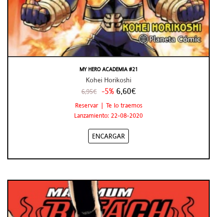
MY HERO ACADEMIA #21
Kohei Horikoshi
-5%
6,60€
6,95€
Reservar | Te lo traemos
Lanzamiento: 22-08-2020
ENCARGAR