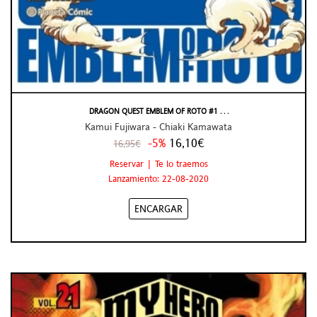
DRAGON QUEST EMBLEM OF ROTO #1 . . .
Kamui Fujiwara - Chiaki Kamawata
-5%
16,10€
16,95€
Reservar | Te lo traemos
Lanzamiento: 22-08-2020
ENCARGAR