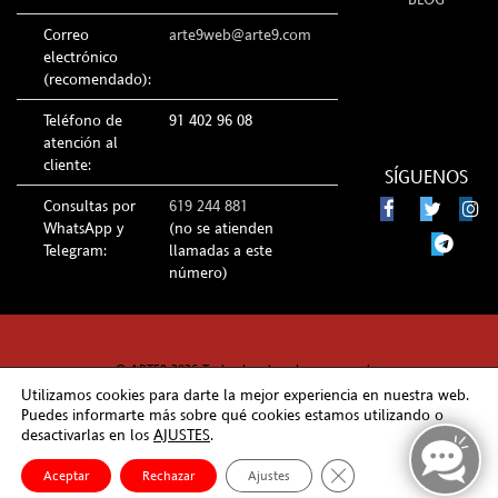
Correo
arte9web@arte9.com
electrónico
(recomendado):
Teléfono de
91 402 96 08
atención al
cliente:
SÍGUENOS
Consultas por
619 244 881
WhatsApp y
(no se atienden
Telegram:
llamadas a este
número)
© ARTE9 2026 Todos los derechos reservados
Utilizamos cookies para darte la mejor experiencia en nuestra web.
Puedes informarte más sobre qué cookies estamos utilizando o
desactivarlas en los
AJUSTES
.
Cerrar el banner de co
Aceptar
Rechazar
Ajustes