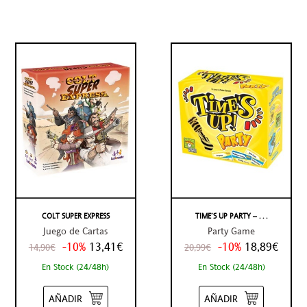
COLT SUPER EXPRESS
TIME’S UP PARTY – . . .
Juego de Cartas
Party Game
-10%
13,41€
-10%
18,89€
14,90€
20,99€
En Stock (24/48h)
En Stock (24/48h)
AÑADIR
AÑADIR