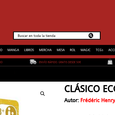
EO
MANGA
LIBROS
MERCHA
MESA
ROL
MAGIC
TCGs
ACC
URO
ENVÍO RÁPIDO. GRATIS DESDE 50€
CLÁSICO ECO
Autor:
Frédéric Henr