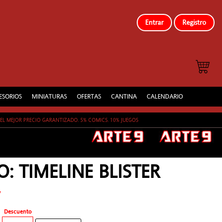
Entrar
Registro
ESORIOS
MINIATURAS
OFERTAS
CANTINA
CALENDARIO
EL MEJOR PRECIO GARANTIZADO. 5% COMICS. 10% JUEGOS
: TIMELINE BLISTER
y
Descuento