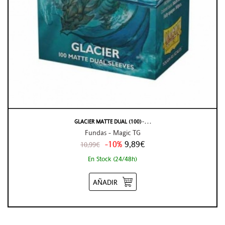
GLACIER MATTE DUAL (100) ̵ . . .
Fundas - Magic TG
-10%
9,89€
10,99€
En Stock (24/48h)
AÑADIR