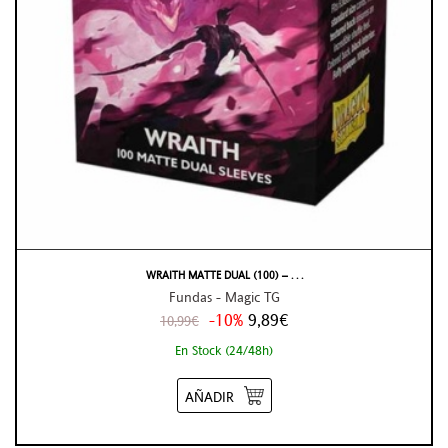
WRAITH MATTE DUAL (100) – . . .
Fundas - Magic TG
-10%
9,89€
10,99€
En Stock (24/48h)
AÑADIR