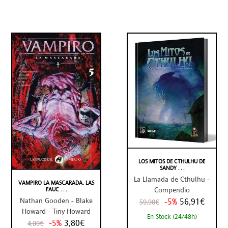
LOS MITOS DE CTHULHU DE
SANDY . . .
La Llamada de Cthulhu -
VAMPIRO LA MASCARADA, LAS
Compendio
FAUC . . .
-5%
56,91€
Nathan Gooden - Blake
59,90€
Howard - Tiny Howard
En Stock (24/48h)
-5%
3,80€
4,00€