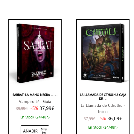
SABBAT: LA MANO NEGRA – . . .
LA LLAMADA DE CTHULHU: CAJA
DE . . .
Vampiro 5ª - Guía
La Llamada de Cthulhu -
-5%
37,99€
39,99€
Inicio
En Stock (24/48h)
-5%
36,09€
37,99€
En Stock (24/48h)
AÑADIR