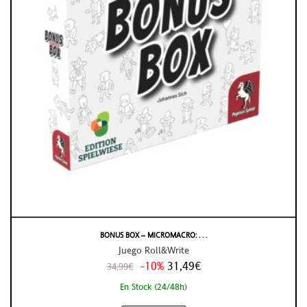
BONUS BOX – MICROMACRO: . . .
Juego Roll&Write
-10%
31,49€
34,99€
En Stock (24/48h)