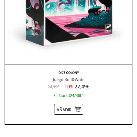
DICE COLONY
Juego Roll&Write
-10%
22,49€
24,99€
En Stock (24/48h)
AÑADIR