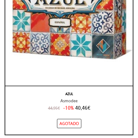
AZUL
Asmodee
-10%
40,46€
44,95€
AGOTADO