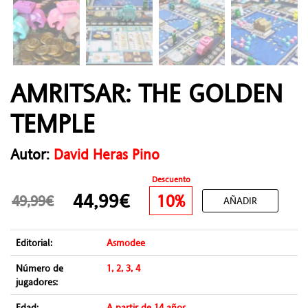
AMRITSAR: THE GOLDEN
TEMPLE
Autor:
David Heras Pino
Descuento
44,99€
10%
49,99€
AÑADIR
Editorial:
Asmodee
Número de
1, 2, 3, 4
jugadores:
Edad:
A partir de 14 años