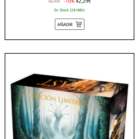
-10%
42,29€
46,99€
En Stock (24/48h)
AÑADIR