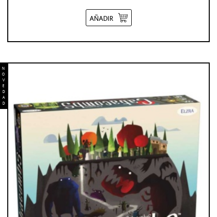
AÑADIR
N
O
V
E
D
A
D