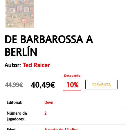
DE BARBAROSSA A
BERLÍN
Autor:
Ted Raicer
Descuento
40,49€
10%
44,99€
PREVENTA
Editorial:
Devir
Número de
2
jugadores:
Edad:
A partir de 14 años