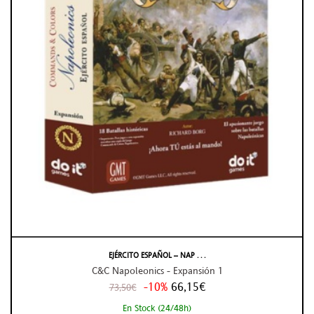
EJÉRCITO ESPAÑOL – NAP . . .
C&C Napoleonics - Expansión 1
-10%
66,15€
73,50€
En Stock (24/48h)