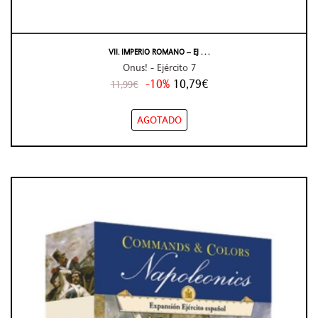
VII. IMPERIO ROMANO – EJ . . .
Onus! - Ejército 7
-10%
10,79€
11,99€
AGOTADO