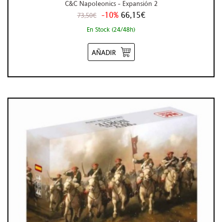
C&C Napoleonics - Expansión 2
-10%
66,15€
73,50€
En Stock (24/48h)
AÑADIR