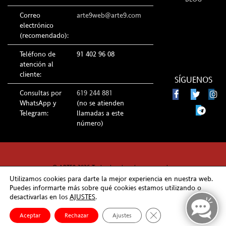
Correo
arte9web@arte9.com
electrónico
(recomendado):
Teléfono de
91 402 96 08
atención al
cliente:
SÍGUENOS
Consultas por
619 244 881
WhatsApp y
(no se atienden
Telegram:
llamadas a este
número)
© ARTE9 2026 Todos los derechos reservados
Utilizamos cookies para darte la mejor experiencia en nuestra web.
Puedes informarte más sobre qué cookies estamos utilizando o
desactivarlas en los
AJUSTES
.
Cerrar el banner de co
Aceptar
Rechazar
Ajustes