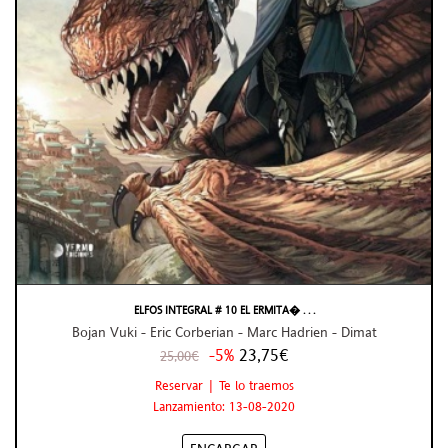
ELFOS INTEGRAL # 10 EL ERMITA� . . .
Bojan Vuki - Eric Corberian - Marc Hadrien - Dimat
-5%
23,75€
25,00€
Reservar | Te lo traemos
Lanzamiento: 13-08-2020