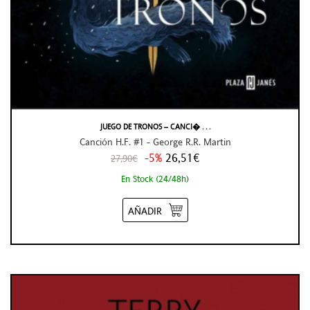
JUEGO DE TRONOS – CANCI� . . .
Canción H.F. #1 - George R.R. Martin
-5%
26,51€
27,90€
En Stock (24/48h)
AÑADIR