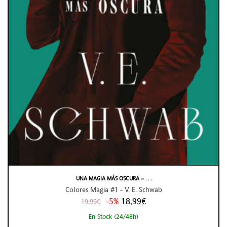
UNA MAGIA MÁS OSCURA – . . .
Colores Magia #1 - V. E. Schwab
-5%
18,99€
19,99€
En Stock (24/48h)