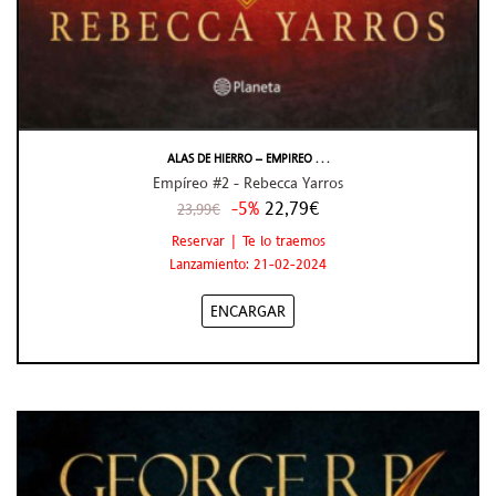
ALAS DE HIERRO – EMPIREO . . .
Empíreo #2 - Rebecca Yarros
-5%
22,79€
23,99€
Reservar | Te lo traemos
Lanzamiento: 21-02-2024
ENCARGAR