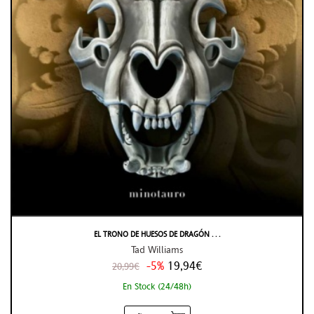
EL TRONO DE HUESOS DE DRAGÓN . . .
Tad Williams
-5%
19,94€
20,99€
En Stock (24/48h)