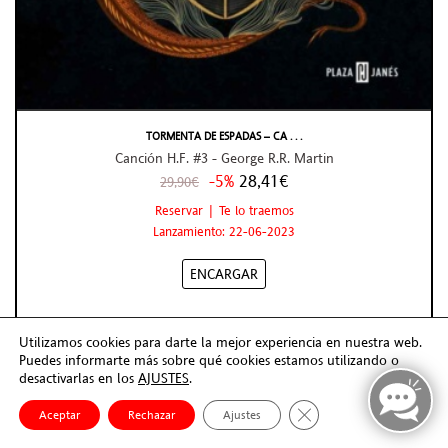
TORMENTA DE ESPADAS – CA . . .
Canción H.F. #3 - George R.R. Martin
-5%
28,41€
29,90€
Reservar | Te lo traemos
Lanzamiento: 22-06-2023
ENCARGAR
Utilizamos cookies para darte la mejor experiencia en nuestra web.
Puedes informarte más sobre qué cookies estamos utilizando o
desactivarlas en los
AJUSTES
.
Cerrar el banner de co
Aceptar
Rechazar
Ajustes