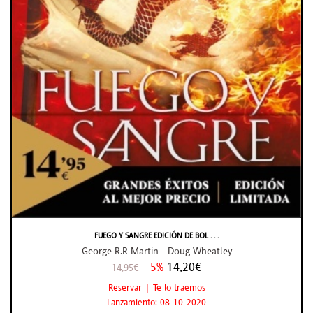
FUEGO Y SANGRE EDICIÓN DE BOL . . .
George R.R Martin - Doug Wheatley
-5%
14,20€
14,95€
Reservar | Te lo traemos
Lanzamiento: 08-10-2020