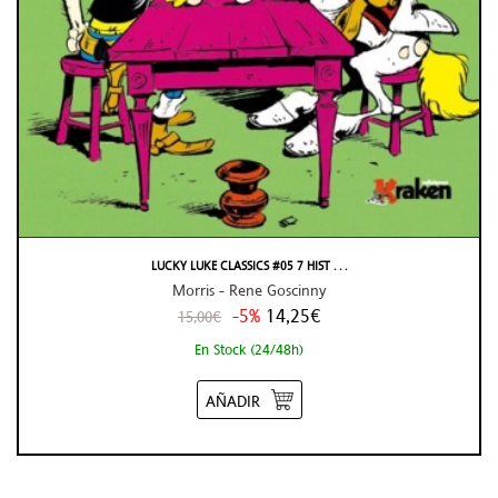
LUCKY LUKE CLASSICS #05 7 HIST . . .
Morris - Rene Goscinny
-5%
14,25€
15,00€
En Stock (24/48h)
AÑADIR