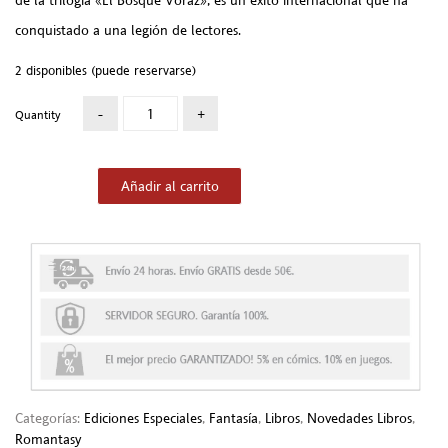
de la trilogía «El Bosque Voraz», es un éxito internacional que ha
conquistado a una legión de lectores.
2 disponibles (puede reservarse)
Quantity
Añadir al carrito
Categorías:
Ediciones Especiales
,
Fantasía
,
Libros
,
Novedades Libros
,
Romantasy