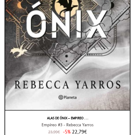
ALAS DE ÓNIX – EMPIREO . . .
Empíreo #3 - Rebecca Yarros
-5%
22,79€
23,99€