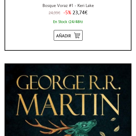
Bosque Voraz #1 - Keri Lake
-5%
23,74€
24,99€
En Stock (24/48h)
AÑADIR