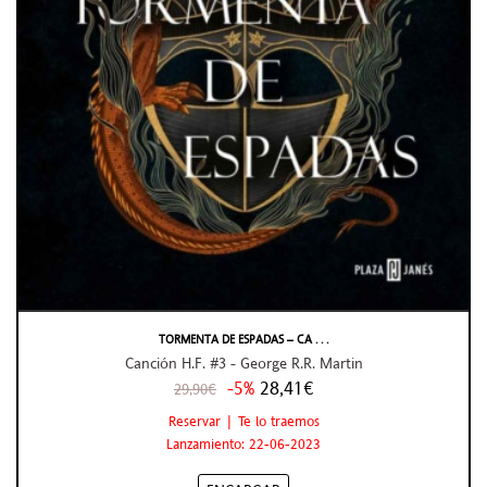
TORMENTA DE ESPADAS – CA . . .
Canción H.F. #3 - George R.R. Martin
-5%
28,41€
29,90€
Reservar | Te lo traemos
Lanzamiento: 22-06-2023